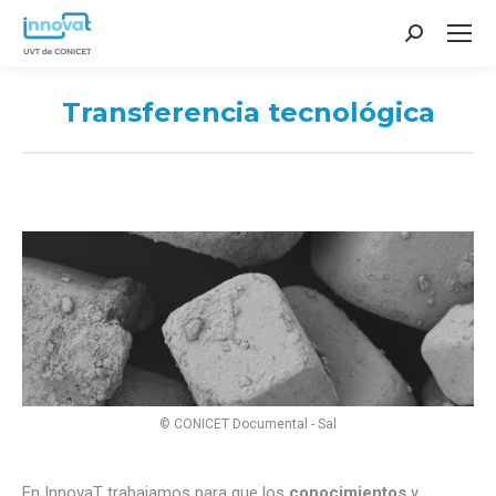
Search:
Transferencia tecnológica
You are here:
© CONICET Documental - Sal
En InnovaT trabajamos para que los
conocimientos
y