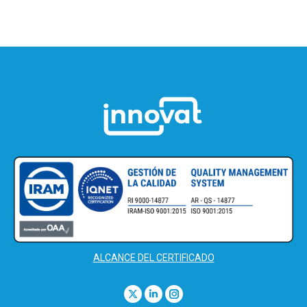
ALCANCE DEL CERTIFICADO
Find us on:
X
Linkedin
Instagram