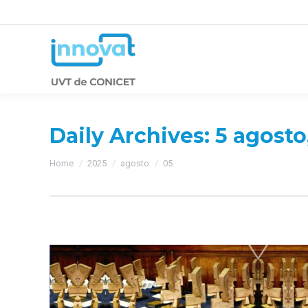
Daily Archives:
5 agosto
You are here:
Home
2025
agosto
05