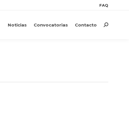
FAQ
FAQ
Noticias
Convocatorias
Contacto
Search:
Noticias
Convocatorias
Contacto
Search: