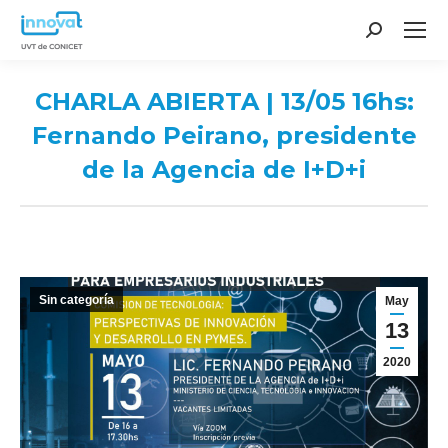
Search:
CHARLA ABIERTA | 13/05 16hs:
Fernando Peirano, presidente
de la Agencia de I+D+i
You are here:
Sin categoría
May
13
2020