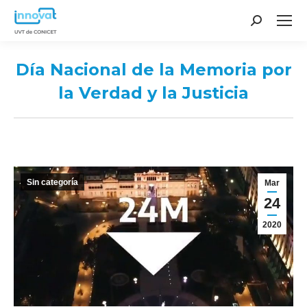
Search:
Día Nacional de la Memoria por
la Verdad y la Justicia
You are here:
Sin categoría
Mar
24
2020