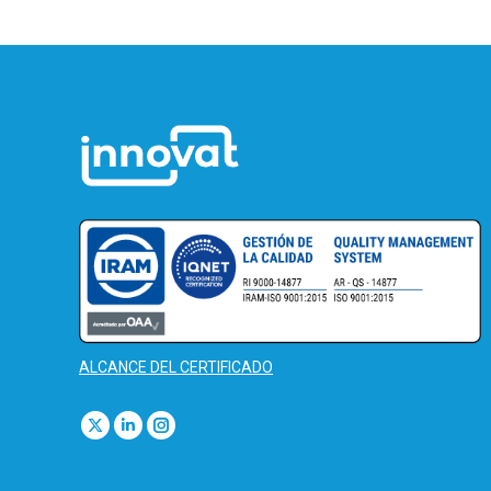
ALCANCE DEL CERTIFICADO
Find us on:
X
Linkedin
Instagram
page
page
page