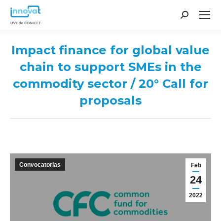
Search:
Impact finance for global value
chain to support SMEs in the
commodity sector / 20° Call for
proposals
You are here:
Convocatorias
Feb
24
2022