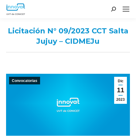
Search:
Licitación N° 09/2023 CCT Salta
Jujuy – CIDMEJu
You are here:
Convocatorias
Dic
11
2023