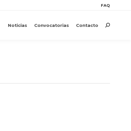
FAQ
FAQ
Noticias
Convocatorias
Contacto
Search:
Noticias
Convocatorias
Contacto
Search: