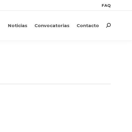
FAQ
FAQ
Noticias
Convocatorias
Contacto
Search:
Noticias
Convocatorias
Contacto
Search: