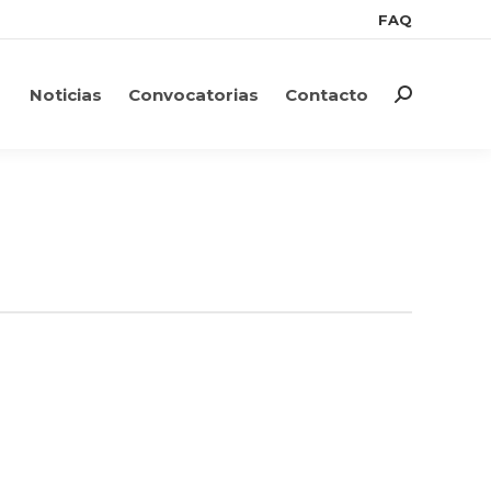
FAQ
FAQ
Noticias
Convocatorias
Contacto
Search:
Noticias
Convocatorias
Contacto
Search: