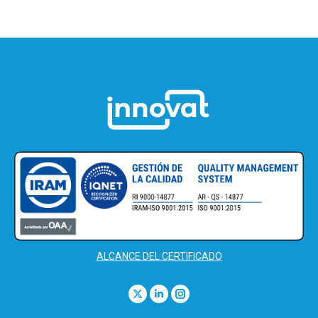
ALCANCE DEL CERTIFICADO
Find us on:
X
Linkedin
Instagram