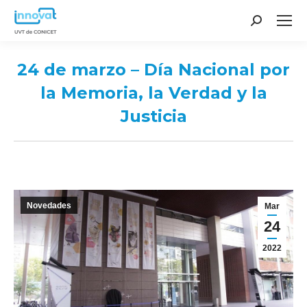
Search:
24 de marzo – Día Nacional por
la Memoria, la Verdad y la
Justicia
You are here:
Novedades
Mar
24
2022