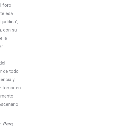
l foro
nte esa
jurídica”,
n, con su
e le
er
del
r de todo.
iencia y
ue tomar en
momento
escenario
. Pero,