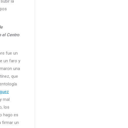
subir la
rpos
de
n el Centro
pre fue un
e un faro y
ormaron una
tínez, que
entología
íguez
uy mal
o, los
yo hago es
 firmar un