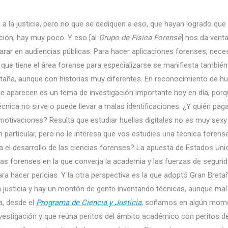
a la justicia, pero no que se dediquen a eso, que hayan logrado que 
ción, hay muy poco. Y eso [al
Grupo de Física Forense
] nos da venta
rar en audiencias públicas. Para hacer aplicaciones forenses, nec
to que tiene el área forense para especializarse se manifiesta tambié
aña, aunque con historias muy diferentes. En reconocimiento de hu
que aparecen es un tema de investigación importante hoy en día, porqu
nica no sirve o puede llevar a malas identificaciones. ¿Y quién pag
 motivaciones? Resulta que estudiar huellas digitales no es muy sexy
n particular, pero no le interesa que vos estudies una técnica forens
a el desarrollo de las ciencias forenses? La apuesta de Estados Uni
ias forenses en la que converja la academia y las fuerzas de segurid
ara hacer pericias. Y la otra perspectiva es la que adoptó Gran Breta
 justicia y hay un montón de gente inventando técnicas, aunque mal
a, desde el
Programa de Ciencia y Justicia
, soñamos en algún mom
vestigación y que reúna peritos del ámbito académico con peritos de