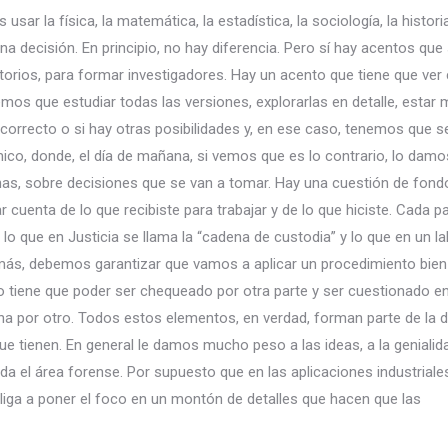
ar la física, la matemática, la estadística, la sociología, la histori
na decisión. En principio, no hay diferencia. Pero sí hay acentos qu
orios, para formar investigadores. Hay un acento que tiene que ver 
emos que estudiar todas las versiones, explorarlas en detalle, esta
correcto o si hay otras posibilidades y, en ese caso, tenemos que se
co, donde, el día de mañana, si vemos que es lo contrario, lo damos
rsonas, sobre decisiones que se van a tomar. Hay una cuestión de fond
 cuenta de lo que recibiste para trabajar y de lo que hiciste. Cada p
 que en Justicia se llama la “cadena de custodia” y lo que en un la
Además, debemos garantizar que vamos a aplicar un procedimiento bien
so tiene que poder ser chequeado por otra parte y ser cuestionado e
ha por otro. Todos estos elementos, en verdad, forman parte de la 
que tienen. En general le damos mucho peso a las ideas, a la genialid
a el área forense. Por supuesto que en las aplicaciones industriale
liga a poner el foco en un montón de detalles que hacen que las