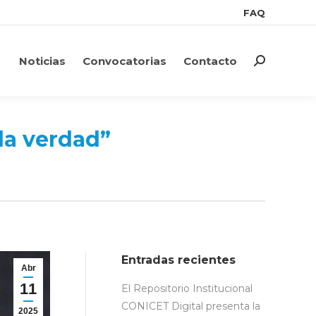
FAQ
FAQ
Noticias
Convocatorias
Contacto
Search:
Noticias
Convocatorias
Contacto
Search:
la verdad”
Entradas recientes
Abr
11
El Repositorio Institucional
CONICET Digital presenta la
2025