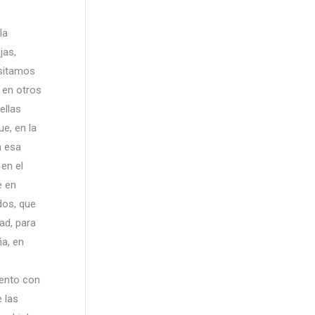
la
jas,
esitamos
n en otros
ellas
e, en la
a esa
 en el
e en
dos, que
ad, para
ña, en
ento con
 las