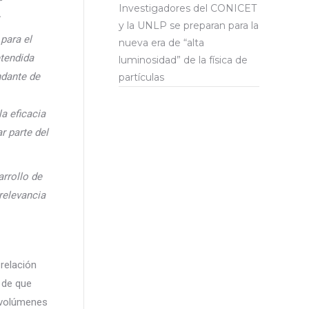
Investigadores del CONICET
.
y la UNLP se preparan para la
para el
nueva era de “alta
etendida
luminosidad” de la física de
ndante de
partículas
la eficacia
r parte del
arrollo de
relevancia
 relación
a de que
s volúmenes