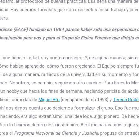
esarrollar protocolos de buenas prácticas. Esa sería una manera de 
alidad. Hay cuerpos forenses que son excelentes en su trabajo y cue
iera.
Forense (EAAF) fundado en 1984 parece haber sido una experiencia 
nspiración para vos y para el Grupo de Física Forense que dirigís e
e que tiene mi edad, soy contemporáneo. Y, de alguna manera, siem
ómo habían aprendido, cómo fueron creciendo. El Equipo siempre fu
ron, de alguna manera, radiados de la universidad en su momento y f
endo. Nosotros, en cambio, seguimos otro camino. Para Ernesto Mar
un hobby que hacía los fines de semana, haciendo pericias de accid
ticas, como las de
Miguel Bru
[desaparecido en 1993] y
Teresa Rodr
Y ahí nos dimos cuenta que debíamos formalizar el grupo. Eso fue m
aciendo, era algo extrañísimo, una idea loca, algo pionero. De hech
ero lo hicimos dentro de la institución. A mí me parece que lo que 
crea el
Programa Nacional de Ciencia y Justicia
, propuse de entrada