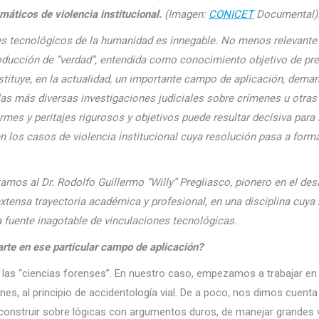
máticos de violencia institucional.
(Imagen:
CONICET
Documental)
ces tecnológicos de la humanidad es innegable. No menos relevante 
roducción de “verdad”, entendida como conocimiento objetivo de pr
nstituye, en la actualidad, un importante campo de aplicación, dema
las más diversas investigaciones judiciales sobre crímenes u otras
mes y peritajes rigurosos y objetivos puede resultar decisiva para 
en los casos de violencia institucional cuya resolución pasa a forma
amos al Dr. Rodolfo Guillermo “Willy” Pregliasco, pionero en el des
extensa trayectoria académica y profesional, en una disciplina cuya 
a fuente inagotable de vinculaciones tecnológicas.
arte en ese particular campo de aplicación?
e las “ciencias forenses”. En nuestro caso, empezamos a trabajar en
ones, al principio de accidentología vial. De a poco, nos dimos cuent
e construir sobre lógicas con argumentos duros, de manejar grande