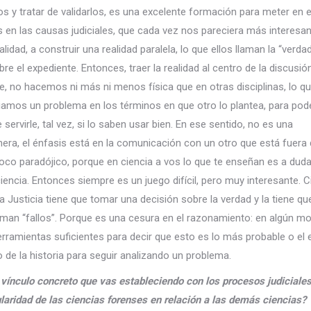
 y tratar de validarlos, es una excelente formación para meter en e
 en las causas judiciales, que cada vez nos pareciera más interesa
lidad, a construir una realidad paralela, lo que ellos llaman la “verdad 
 el expediente. Entonces, traer la realidad al centro de la discusió
e, no hacemos ni más ni menos física que en otras disciplinas, lo qu
iamos un problema en los términos en que otro lo plantea, para pod
servirle, tal vez, si lo saben usar bien. En ese sentido, no es una
nera, el énfasis está en la comunicación con un otro que está fuera 
poco paradójico, porque en ciencia a vos lo que te enseñan es a duda
iencia. Entonces siempre es un juego difícil, pero muy interesante. C
la Justicia tiene que tomar una decisión sobre la verdad y la tiene q
 llaman “fallos”. Porque es una cesura en el razonamiento: en algún 
ramientas suficientes para decir que esto es lo más probable o el 
o de la historia para seguir analizando un problema.
 vínculo concreto que vas estableciendo con los procesos judiciales
ularidad de las ciencias forenses en relación a las demás ciencias?