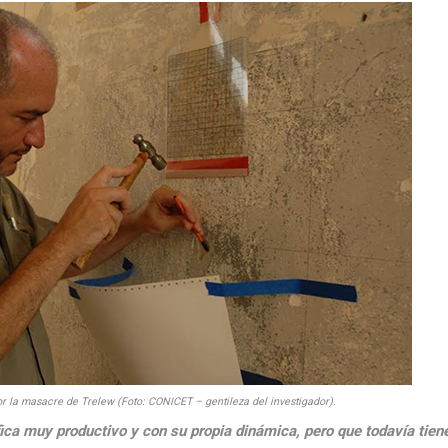
por la masacre de Trelew (Foto: CONICET – gentileza del investigador).
ca muy productivo y con su propia dinámica, pero que todavía tie