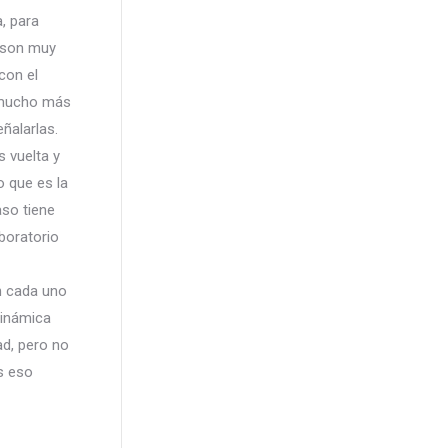
a, para
e son muy
con el
r mucho más
ñalarlas.
 vuelta y
o que es la
aso tiene
boratorio
n cada uno
dinámica
ad, pero no
s eso