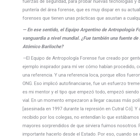
fuerzas de seguridad, para probar nuevas tecnologías y d
puntería del área forense, que es muy dispar en su actu
forenses que tienen unas prácticas que asustan a cualqu
—
En ese sentido, el Equipo Argentino de Antropología 
vanguardia a nivel mundial. ¿Fue también una fuente de i
Atómico Bariloche?
—
El Equipo de Antropología Forense fue creado por gent
ejemplo inspirador para mí ver cómo habían procedido, c
una referencia. Y una referencia loca, porque ellos fue
ONG. Eso implicó autofinanciarse, fue un esfuerzo trem
es mi mentor y el tipo que empezó todo, empezó siendo 
vial. En un momento empezaron a llegar causas más polí
[asesinada en 1997 durante la represión en Cutral Có]. 
recibido por los colegas, no entendían lo que estábamos h
mayores sorprendidos de que sirviera fuimos nosotros. P
importante hacerlo desde el Estado. Por eso, cuando se 