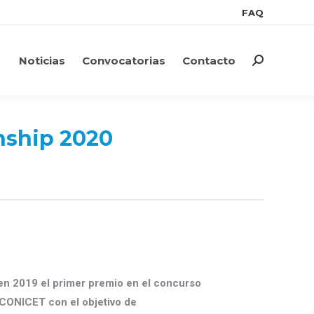
FAQ
FAQ
Noticias
Convocatorias
Contacto
Search:
Noticias
Convocatorias
Contacto
Search:
nship 2020
en 2019 el primer premio en el concurso
 CONICET con el objetivo de