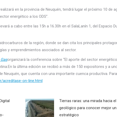
realizará en la provincia de Neuquén, tendrá lugar el próximo 10 de a
sector energético a los ODS”.
 llevará a cabo entre las 15h a 16.30h en el SalaLanín 1, del Es
pacio D
idrocarburos de la región, donde se dan cita los principales protago
ogías y emprendimientos asociados al sector.
l Gas
organizará la conferencia sobre “El aporte del sector energético
tina.En la última edición se recibió a más de 150 expositores y a un
ia de Neuquén, que cuenta con una importante cuenca productiva. Para 
/acreditase-on-line.html
igital
Tierras raras: una mirada hacia e
geológico para conocer mejor un
co-
estratégico