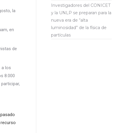
Investigadores del CONICET
gosto, la
y la UNLP se preparan para la
nueva era de “alta
luminosidad” de la física de
uam, en
partículas
nistas de
 a los
os 8.000
participar,
l pasado
 recurso