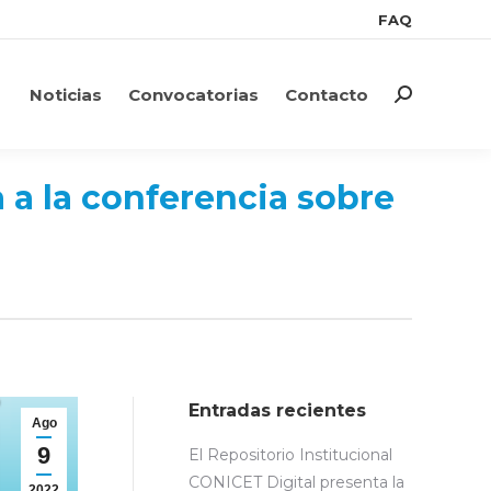
FAQ
FAQ
Noticias
Convocatorias
Contacto
Search:
Noticias
Convocatorias
Contacto
Search:
a a la conferencia sobre
Entradas recientes
Ago
9
El Repositorio Institucional
CONICET Digital presenta la
2022