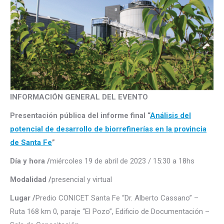
INFORMACIÓN GENERAL DEL EVENTO
Presentación pública del informe final “
Análisis del
potencial de desarrollo de biorrefinerías en la provincia
de Santa Fe
”
Día y hora /
miércoles 19 de abril de 2023 / 15:30 a 18hs
Modalidad /
presencial y virtual
Lugar /
Predio CONICET Santa Fe “Dr. Alberto Cassano” –
Ruta 168 km 0, paraje “El Pozo”, Edificio de Documentación –