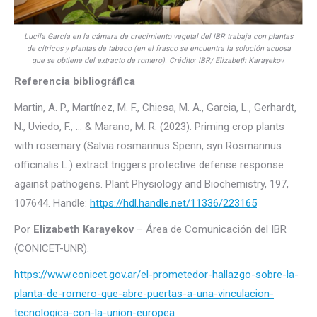
Lucila García en la cámara de crecimiento vegetal del IBR trabaja con plantas
de cítricos y plantas de tabaco (en el frasco se encuentra la solución acuosa
que se obtiene del extracto de romero). Crédito: IBR/ Elizabeth Karayekov.
Referencia bibliográfica
Martin, A. P., Martínez, M. F., Chiesa, M. A., Garcia, L., Gerhardt,
N., Uviedo, F., … & Marano, M. R. (2023). Priming crop plants
with rosemary (Salvia rosmarinus Spenn, syn Rosmarinus
officinalis L.) extract triggers protective defense response
against pathogens. Plant Physiology and Biochemistry, 197,
107644. Handle:
https://hdl.handle.net/11336/223165
Por
Elizabeth Karayekov
– Área de Comunicación del IBR
(CONICET-UNR).
https://www.conicet.gov.ar/el-prometedor-hallazgo-sobre-la-
planta-de-romero-que-abre-puertas-a-una-vinculacion-
tecnologica-con-la-union-europea