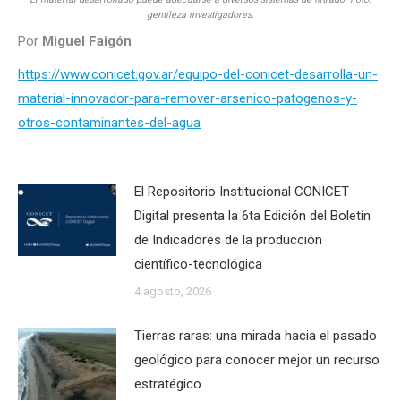
gentileza investigadores.
Por
Miguel Faigón
https://www.conicet.gov.ar/equipo-del-conicet-desarrolla-un-
material-innovador-para-remover-arsenico-patogenos-y-
otros-contaminantes-del-agua
El Repositorio Institucional CONICET
Digital presenta la 6ta Edición del Boletín
de Indicadores de la producción
científico-tecnológica
4 agosto, 2026
Tierras raras: una mirada hacia el pasado
geológico para conocer mejor un recurso
estratégico