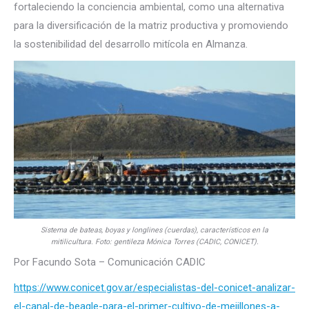
fortaleciendo la conciencia ambiental, como una alternativa
para la diversificación de la matriz productiva y promoviendo
la sostenibilidad del desarrollo mitícola en Almanza.
Sistema de bateas, boyas y longlines (cuerdas), característicos en la
mitilicultura. Foto: gentileza Mónica Torres (CADIC, CONICET).
Por Facundo Sota – Comunicación CADIC
https://www.conicet.gov.ar/especialistas-del-conicet-analizar-
el-canal-de-beagle-para-el-primer-cultivo-de-mejillones-a-