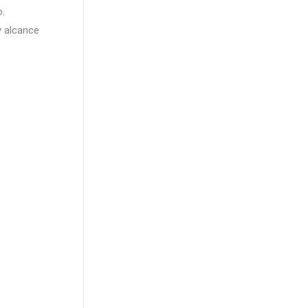
o.
y alcance