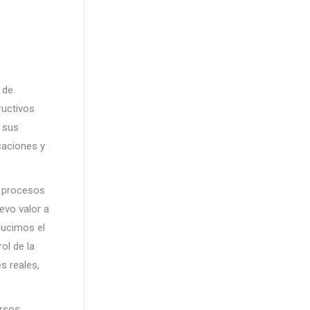
 de
ructivos
 sus
caciones y
s procesos
evo valor a
educimos el
ol de la
s reales,
ursos