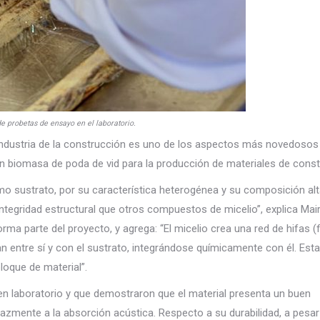
 probetas de ensayo en el laboratorio.
industria de la construcción es uno de los aspectos más novedosos
on biomasa de poda de vid para la producción de materiales de const
como sustrato, por su característica heterogénea y su composición al
tegridad estructural que otros compuestos de micelio”, explica Mair
ma parte del proyecto, y agrega: “El micelio crea una red de hifas (
 entre sí y con el sustrato, integrándose químicamente con él. Esta
loque de material”.
en laboratorio y que demostraron que el material presenta un buen
zmente a la absorción acústica. Respecto a su durabilidad, a pesar