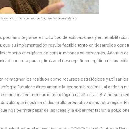
 inspección visual de uno de los paneles desarrollados.
s podrían integrarse en todo tipo de edificaciones y en rehabilitación
r, que su implementación resulta factible tanto en desarrollos const
 desempeño energético de construcciones ya existentes. Además de
unidad concreta para optimizar el desempeño energético de las edifi
ten reimaginar los residuos como recursos estratégicos y utilizar lo
 enfoque fortalece directamente la economía regional, al darle un nu
 residuo local en un insumo tecnológico de alto nivel. Así, no solo r
valor que impulsan el desarrollo productivo de nuestra región. El r
o que nos permite pasar de las ideas y la experimentación a solucione
NAHE, Pablo Postemsky, investigador del CONICET en el Centro de Rec