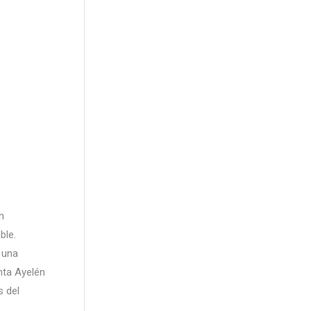
n
ble.
 una
nta Ayelén
s del