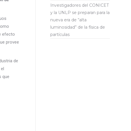
Investigadores del CONICET
y la UNLP se preparan para la
duos
nueva era de “alta
 como
luminosidad” de la física de
e efecto
partículas
que provee
dustria de
 el
s que