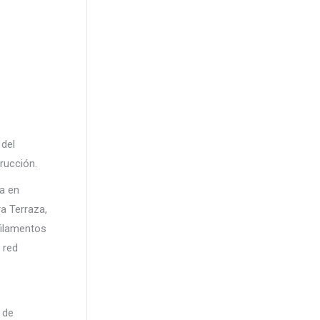
 del
rucción.
ta en
a Terraza,
filamentos
 red
 de