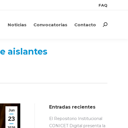
FAQ
FAQ
Noticias
Convocatorias
Contacto
Search:
Noticias
Convocatorias
Contacto
Search:
e aislantes
Entradas recientes
Jun
23
El Repositorio Institucional
CONICET Digital presenta la
2026