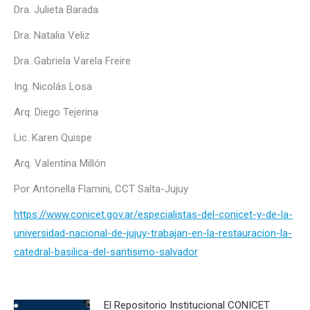
Dra. Julieta Barada
Dra. Natalia Veliz
Dra. Gabriela Varela Freire
Ing. Nicolás Losa
Arq. Diego Tejerina
Lic. Karen Quispe
Arq. Valentina Millón
Por Antonella Flamini, CCT Salta-Jujuy
https://www.conicet.gov.ar/especialistas-del-conicet-y-de-la-
universidad-nacional-de-jujuy-trabajan-en-la-restauracion-la-
catedral-basilica-del-santisimo-salvador
El Repositorio Institucional CONICET