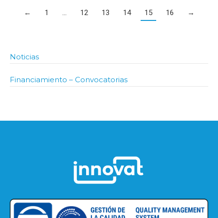
←
1
…
12
13
14
15
16
→
Noticias
Financiamiento – Convocatorias