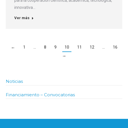
para la cooperación científica, académica, tecnológica,
innovativa…
Ver más
←
1
…
8
9
10
11
12
…
16
→
Noticias
Financiamiento – Convocatorias