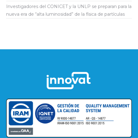
Investigadores del CONICET y la UNLP se preparan para la
nueva era de “alta luminosidad” de la física de partículas