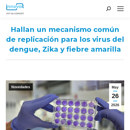
Search:
Hallan un mecanismo común
de replicación para los virus del
dengue, Zika y fiebre amarilla
You are here:
Novedades
May
26
2026