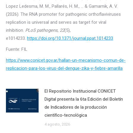
Lopez Ledesma, M. M., Pallarés, H. M., … & Gamarnik, A. V.
(2026). The RNA promoter for pathogenic orthoflaviviruses
replication is universal and serves as target for viral
inhibition.
PLoS pathogens
,
22
(5),
e1014233.
https://doi.org/10.1371/journal.ppat.1014233
Fuente: FIL
https://www.conicet.gov.ar/hallan-un-mecanismo-comun-de-
replicacion-para-los-virus-del-dengue-zika-y-fiebre-amarilla
El Repositorio Institucional CONICET
Digital presenta la 6ta Edición del Boletín
de Indicadores de la producción
científico-tecnológica
4 agosto, 2026