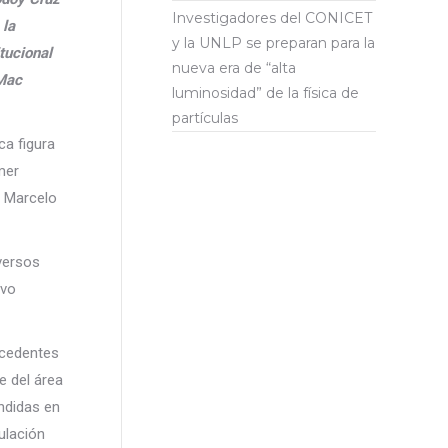
Investigadores del CONICET
 la
y la UNLP se preparan para la
tucional
nueva era de “alta
 Mac
luminosidad” de la física de
partículas
ca figura
imer
. Marcelo
iversos
ivo
tecedentes
e del área
undidas en
ulación