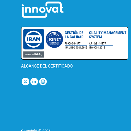
ALCANCE DEL CERTIFICADO
Find us on:
X
Linkedin
Instagram
page
page
page
opens
opens
opens
in
in
in
new
new
new
window
window
window
Copyright © 2026