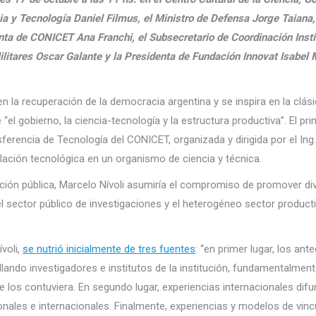
ia y Tecnología Daniel Filmus, el Ministro de Defensa Jorge Taiana,
nta de CONICET Ana Franchi, el Subsecretario de Coordinación Insti
litares Oscar Galante y la Presidenta de Fundación Innovat Isabel
en la recuperación de la democracia argentina y se inspira en la clási
“el gobierno, la ciencia
-tecnología y la estructura productiva”. El pr
ferencia de Tecnología del CONICET, organizada y dirigida por el Ing
culación tecnológica en un organismo de ciencia y técnica.
 función pública, Marcelo Nívoli asumiría el compromiso de promover d
l sector público de investigaciones y el heterogéneo sector product
voli,
se nutrió inicialmente de tres fuentes
: “en primer lugar, los an
lando investigadores e institutos de la institución, fundamentalment
ue los contuviera. En segundo lugar, experiencias internacionales dif
nales e internacionales. Finalmente, experiencias y modelos de vinc