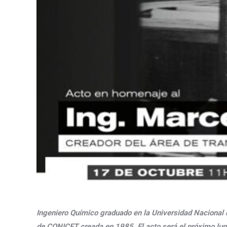
Ingeniero Químico graduado en la Universidad Nacional de
de CONICET creada en 1985. El acto será el próximo lune