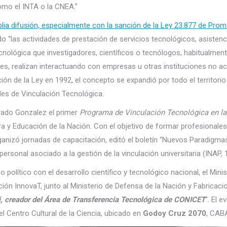
omo el INTA o la CNEA.”
lia difusión, especialmente con la sanción de la Ley 23.877 de Prom
 “las actividades de prestación de servicios tecnológicos, asistenci
tecnológica que investigadores, científicos o tecnólogos, habitualmen
des, realizan interactuando con empresas u otras instituciones no 
n de la Ley en 1992, el concepto se expandió por todo el territorio
es de Vinculación Tecnológica.
onrado Gonzalez el primer
Programa de Vinculación Tecnológica en la
tura y Educación de la Nación. Con el objetivo de formar profesionales
ganizó jornadas de capacitación, editó el boletín “Nuevos Paradigma
personal asociado a la gestión de la vinculación universitaria (INAP, 
olítico con el desarrollo científico y tecnológico nacional, el Minis
ión InnovaT, junto al Ministerio de Defensa de la Nación y Fabricaci
i, creador del Área de Transferencia Tecnológica de CONICET
”. El e
 el Centro Cultural de la Ciencia, ubicado en
Godoy Cruz 2070
, CAB