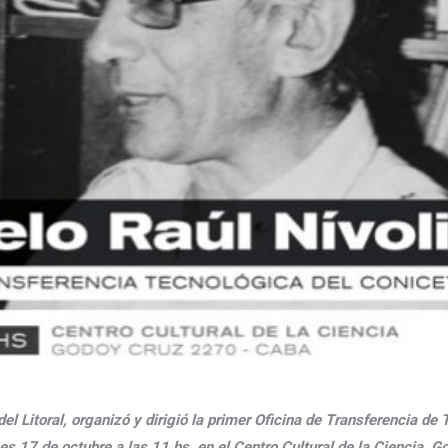
l Litoral, organizó y dirigió la primer Oficina de Transferencia de 
s 17 de octubre a las 11 hs. en el Centro Cultural de la Ciencia, G