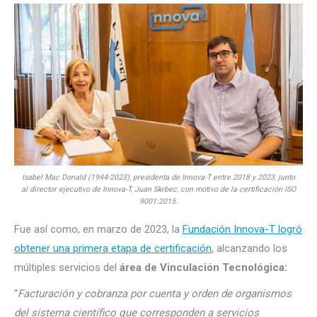
Isabel Mac Donald (1944-2023), presidenta de Innova-T entre 2018 y 2023, junto
al director ejecutivo de Innova-T, Juan Skrbec, con motivo de la certificación ISO
9001:2015.
Fue así como, en marzo de 2023, la
Fundación Innova-T logró
obtener una primera etapa de certificación
, alcanzando los
múltiples servicios del
área de Vinculación Tecnológica:
“
Facturación y cobranza por cuenta y orden de organismos
del sistema científico que corresponden a servicios