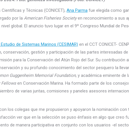
s Científicas y Técnicas (CONICET),
Ana Parma
fue elegida como ga
orgado por la
American Fisheries Society
en reconocimiento a sus a
 nivel global. El anuncio tuvo lugar en el 9º Congreso Mundial de Pe
l Estudio de Sistemas Marinos (CESIMAR)
en el CCT CONICET- CENP
, conservación, gestión y participación de las partes interesadas de
misión para la Conservación del Atún Rojo del Sur. Su contribución a
 conservación y su profundo conocimiento del sector pesquero la lleva
imon Guggenheim Memorial Foundation
, y académica eminente de 
 Fellows
en Conservación Marina. Ha formado parte de los consejo
miembro de varias juntas, comisiones y paneles asesores internacion
con los colegas que me propusieron y apoyaron la nominación con 
isfacción ver que en la selección se puso énfasis en algo que creo 
ento de manera participativa en conjunto con los usuarios -el sector