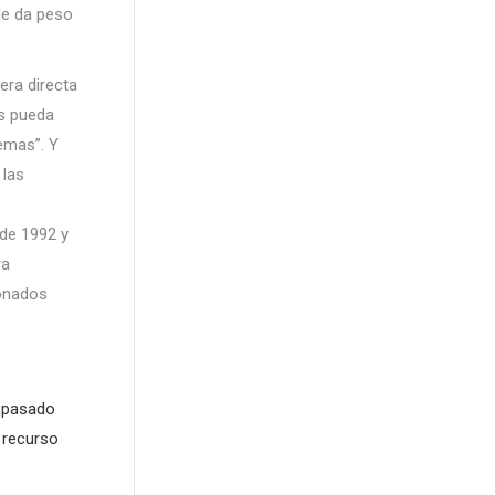
 le da peso
era directa
os pueda
emas”. Y
 las
sde 1992 y
ra
ionados
l pasado
 recurso