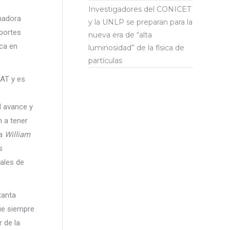
Investigadores del CONICET
nadora
y la UNLP se preparan para la
portes
nueva era de “alta
sca en
luminosidad” de la física de
partículas
AT y es
l avance y
n a tener
la
William
s
ales de
tanta
fue siempre
 de la