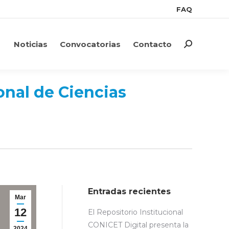
FAQ
FAQ
Noticias
Convocatorias
Contacto
Search:
Noticias
Convocatorias
Contacto
Search:
onal de Ciencias
Entradas recientes
Mar
12
El Repositorio Institucional
CONICET Digital presenta la
2024