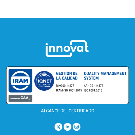
ALCANCE DEL CERTIFICADO
Find us on:
X
Linkedin
Instagram