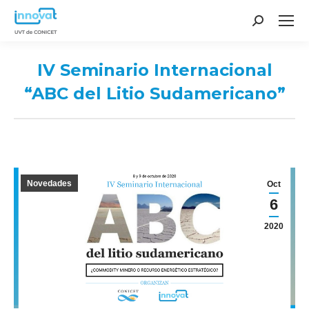
Search:
IV Seminario Internacional
“ABC del Litio Sudamericano”
You are here:
Novedades
Oct
6
2020