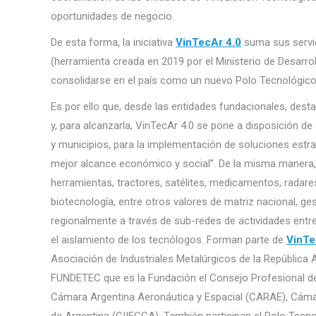
oportunidades de negocio.
De esta forma, la iniciativa
VinTecAr 4.0
suma sus servic
(herramienta creada en 2019 por el Ministerio de Desarro
consolidarse en el país como un nuevo Polo Tecnológico 
Es por ello que, desde las entidades fundacionales, dest
y, para alcanzarla, VinTecAr 4.0 se pone a disposición d
y municipios, para la implementación de soluciones estr
mejor alcance económico y social”. De la misma manera, 
herramientas, tractores, satélites, medicamentos, radare
biotecnología, entre otros valores de matriz nacional, ge
regionalmente a través de sub-redes de actividades entre 
el aislamiento de los tecnólogos. Forman parte de
VinTe
Asociación de Industriales Metalúrgicos de la República
FUNDETEC que es la Fundación el Consejo Profesional de
Cámara Argentina Aeronáutica y Espacial (CARAE), Cámar
de Argentina (CIIECCA). También participan el Polo Tecno