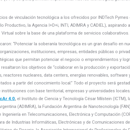
ios de vinculación tecnológica a los ofrecidos por INDTech Pymes 
llo Productivo, la Agencia I+D+i, INTI, ADIMRA y CADIEL), aspirando 
Virtual sobre la base de una plataforma de servicios colaborativos.
acaron: “Potenciar la soberanía tecnológica es un gran desafío en nu
e organizaciones, instituciones, empresas, entidades públicas o priv
atégicas que permitan potenciar el negocio o emprendimientos y logr
resaltaron los objetivos de “colaborar en la producción y exportaci
s, reactores nucleares, data centers, energías renovables, software 
stados a partir del conocimiento local.” Todo el proyecto será gesta
instituciones con base territorial, empresas y universidades locales
cAr 4.0
,
el Instituto de Ciencia y Tecnología César Milstein (ICTM), l
 Argentina (ADIMRA), la Fundación Argentina de Nanotecnología (FAN)
 Ingeniería en Telecomunicaciones, Electrónica y Computación (COP
a de Industrias Informáticas, Electrónicas y de Comunicaciones de
lógico de Rosario, la Asociación Internacional de Profesionales de 