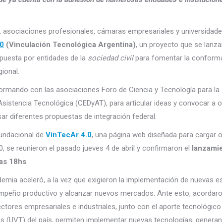
cos, asociaciones profesionales, cámaras empresariales y universidad
.0
(Vinculación Tecnológica Argentina)
, un proyecto que se lanza
opuesta por entidades de la
sociedad civil
para fomentar la conform
ional.
formando con las asociaciones Foro de Ciencia y Tecnología para la
sistencia Tecnológica (CEDyAT), para articular ideas y convocar a o
ar diferentes propuestas de integración federal.
fundacional de
VinTecAr 4.0
, una página web diseñada para cargar o
, se reunieron el pasado jueves 4 de abril y confirmaron el
lanzami
las 18hs
.
andemia aceleró, a la vez que exigieron la implementación de nuevas e
empeño productivo y alcanzar nuevos mercados. Ante esto, acordar
ectores empresariales e industriales, junto con el aporte tecnológico 
as (UVT) del país, permiten implementar nuevas tecnologías, genera