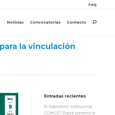
FAQ
FAQ
Noticias
Convocatorias
Contacto
Search:
Noticias
Convocatorias
Contacto
Search:
para la vinculación
Entradas recientes
Mar
9
El Repositorio Institucional
CONICET Digital presenta la
2021