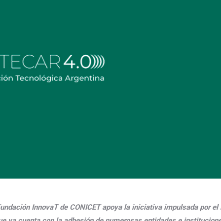
Fundación InnovaT de CONICET apoya la iniciativa impulsada por el 
e ya cuenta con la adhesión de numerosas entidades e institucion