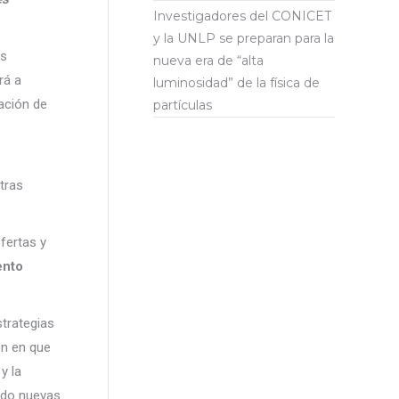
Investigadores del CONICET
y la UNLP se preparan para la
es
nueva era de “alta
rá a
luminosidad” de la física de
ación de
partículas
tras
fertas y
ento
strategias
on en que
y la
ndo nuevas