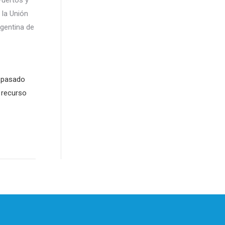
 la Unión
rgentina de
l pasado
 recurso