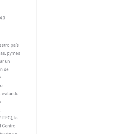
4.0
a
estro país
adas, pymes
ar un
ón de
y
do
, evitando
a
,
ITEC), la
l Centro
Puertos y