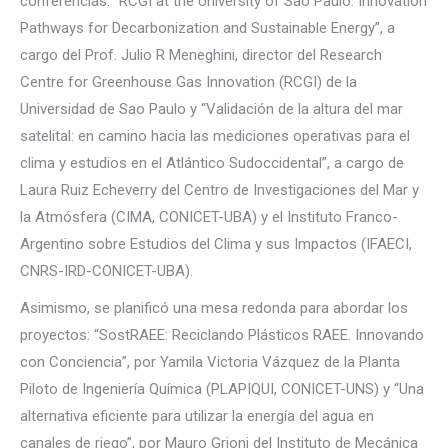
conferencias: “RCGI at the University of São Paulo: Innovation
Pathways for Decarbonization and Sustainable Energy”, a
cargo del Prof. Julio R Meneghini, director del Research
Centre for Greenhouse Gas Innovation (RCGI) de la
Universidad de Sao Paulo y “Validación de la altura del mar
satelital: en camino hacia las mediciones operativas para el
clima y estudios en el Atlántico Sudoccidental”, a cargo de
Laura Ruiz Echeverry del Centro de Investigaciones del Mar y
la Atmósfera (CIMA, CONICET-UBA) y el Instituto Franco-
Argentino sobre Estudios del Clima y sus Impactos (IFAECI,
CNRS-IRD-CONICET-UBA).
Asimismo, se planificó una mesa redonda para abordar los
proyectos: “SostRAEE: Reciclando Plásticos RAEE. Innovando
con Conciencia”, por Yamila Victoria Vázquez de la Planta
Piloto de Ingeniería Química (PLAPIQUI, CONICET-UNS) y “Una
alternativa eficiente para utilizar la energía del agua en
canales de riego”, por Mauro Grioni del Instituto de Mecánica