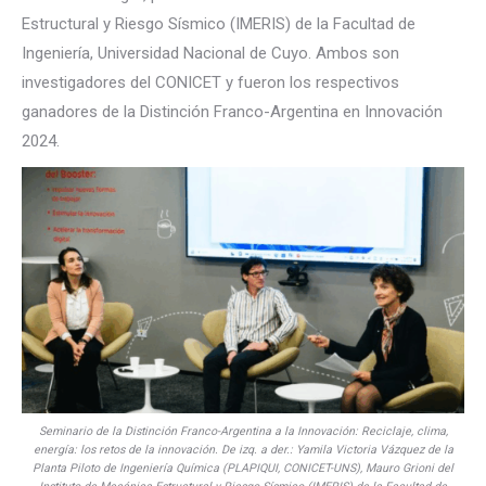
Estructural y Riesgo Sísmico (IMERIS) de la Facultad de
Ingeniería, Universidad Nacional de Cuyo. Ambos son
investigadores del CONICET y fueron los respectivos
ganadores de la Distinción Franco-Argentina en Innovación
2024.
Seminario de la Distinción Franco-Argentina a la Innovación: Reciclaje, clima,
energía: los retos de la innovación. De izq. a der.: Yamila Victoria Vázquez de la
Planta Piloto de Ingeniería Química (PLAPIQUI, CONICET-UNS), Mauro Grioni del