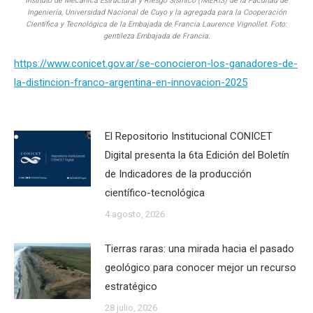
Instituto de Mecánica Estructural y Riesgo Sísmico (IMERIS) de la Facultad de
Ingeniería, Universidad Nacional de Cuyo y la agregada para la Cooperación
Científica y Tecnológica de la Embajada de Francia Laurence Vignollet. Foto:
gentileza Embajada de Francia.
https://www.conicet.gov.ar/se-conocieron-los-ganadores-de-
la-distincion-franco-argentina-en-innovacion-2025
El Repositorio Institucional CONICET
Digital presenta la 6ta Edición del Boletín
de Indicadores de la producción
científico-tecnológica
4 agosto, 2026
Tierras raras: una mirada hacia el pasado
geológico para conocer mejor un recurso
estratégico
28 julio, 2026