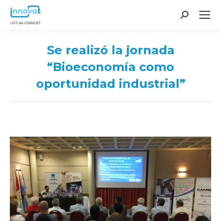
Search:
Se realizó la jornada
“Bioeconomía como
oportunidad industrial”
You are here: