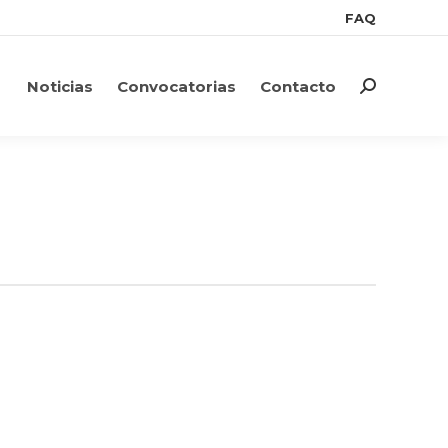
FAQ
FAQ
Noticias
Convocatorias
Contacto
Search:
Noticias
Convocatorias
Contacto
Search: