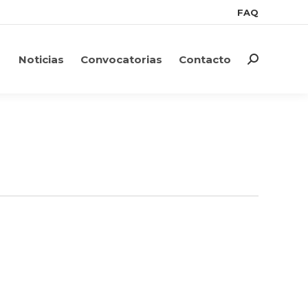
FAQ
FAQ
Noticias
Convocatorias
Contacto
Search:
Noticias
Convocatorias
Contacto
Search: