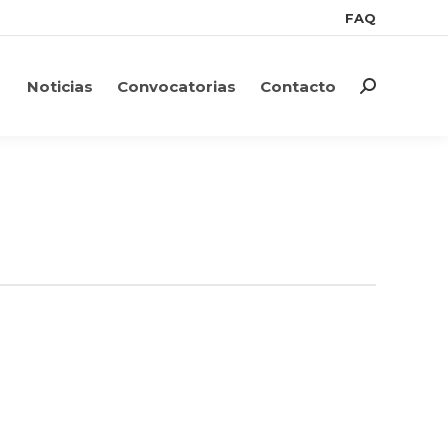
FAQ
FAQ
Noticias
Convocatorias
Contacto
Search:
Noticias
Convocatorias
Contacto
Search: