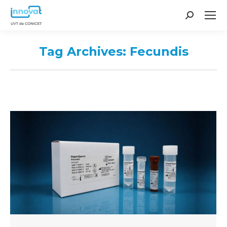
Search:
Tag Archives:
Fecundis
You are here: