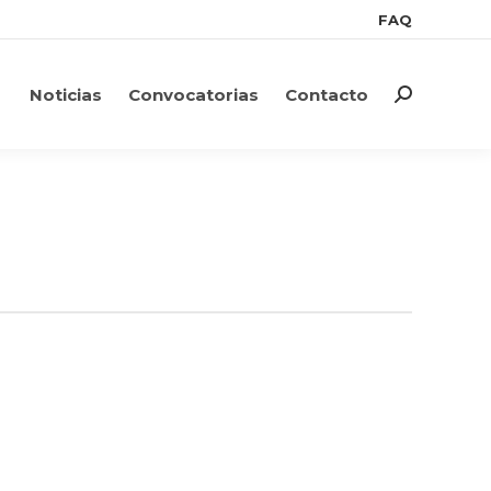
FAQ
FAQ
Noticias
Convocatorias
Contacto
Search:
Noticias
Convocatorias
Contacto
Search: