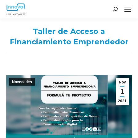
Search:
Taller de Acceso a
Financiamiento Emprendedor
You are here:
Novedades
Nov
1
2021