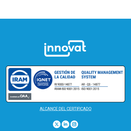
ALCANCE DEL CERTIFICADO
Find us on:
X
Linkedin
Instagram