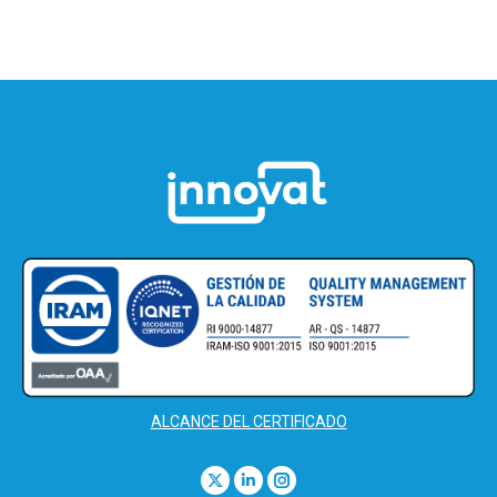
ALCANCE DEL CERTIFICADO
Find us on:
X
Linkedin
Instagram