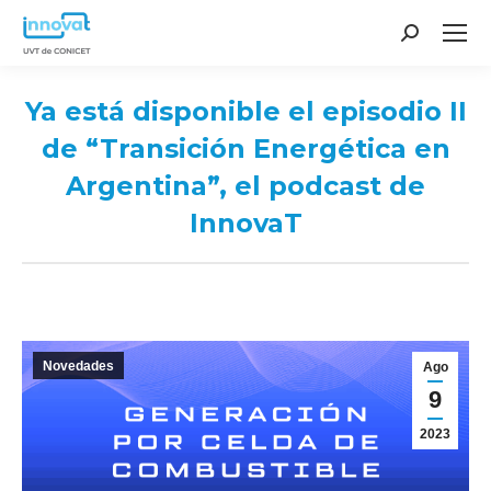
Search:
Ya está disponible el episodio II
de “Transición Energética en
Argentina”, el podcast de
InnovaT
You are here:
Novedades
Ago
9
2023