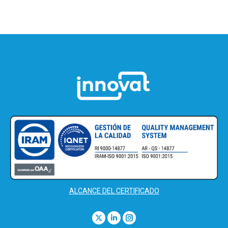
ALCANCE DEL CERTIFICADO
Find us on:
X
Linkedin
Instagram