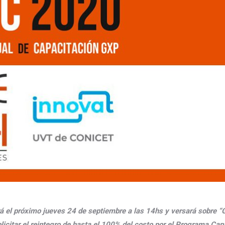
ará el próximo jueves 24 de septiembre a las 14hs y versará sobre “
icitar el reintegro de hasta el 100% del costo por el Programa Cap