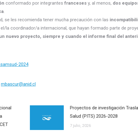
ón
conformado por integrantes
franceses
y, al menos,
dos equipo
ca
.
d, se les recomienda tener mucha precaución con las
incompatibil
el/la coordinador/a internacional, que hayan formado parte de proy
n nuevo proyecto, siempre y cuando el informe final del anteri
iasamsud-2024
y
mbascur@anid.cl
cional
Proyectos de investigación Trasla
la
Salud (PITS) 2026-2028
ICET
7 julio, 2026