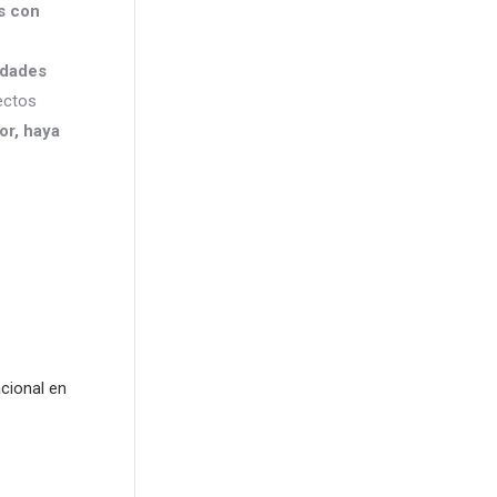
s con
idades
ectos
or, haya
cional en