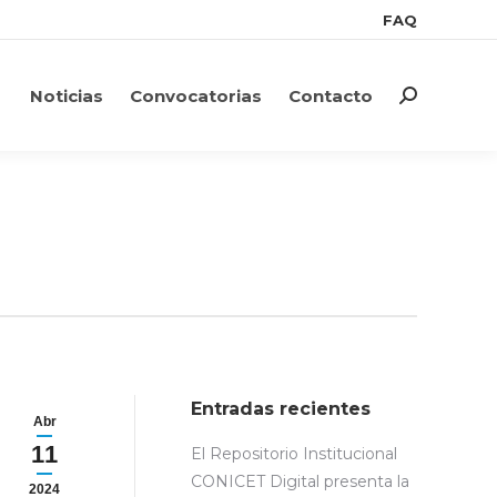
FAQ
FAQ
Noticias
Convocatorias
Contacto
Search:
Noticias
Convocatorias
Contacto
Search:
Entradas recientes
Abr
11
El Repositorio Institucional
CONICET Digital presenta la
2024