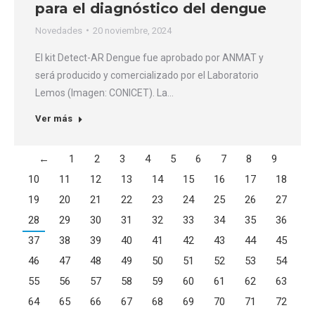
para el diagnóstico del dengue
Novedades
20 noviembre, 2024
El kit Detect-AR Dengue fue aprobado por ANMAT y
será producido y comercializado por el Laboratorio
Lemos (Imagen: CONICET). La…
Ver más
←
1
2
3
4
5
6
7
8
9
10
11
12
13
14
15
16
17
18
19
20
21
22
23
24
25
26
27
28
29
30
31
32
33
34
35
36
37
38
39
40
41
42
43
44
45
46
47
48
49
50
51
52
53
54
55
56
57
58
59
60
61
62
63
64
65
66
67
68
69
70
71
72