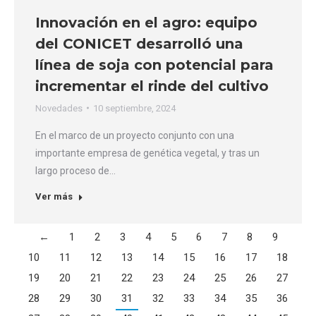
Innovación en el agro: equipo
del CONICET desarrolló una
línea de soja con potencial para
incrementar el rinde del cultivo
Novedades
10 septiembre, 2024
En el marco de un proyecto conjunto con una
importante empresa de genética vegetal, y tras un
largo proceso de…
Ver más
←
1
2
3
4
5
6
7
8
9
10
11
12
13
14
15
16
17
18
19
20
21
22
23
24
25
26
27
28
29
30
31
32
33
34
35
36