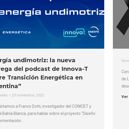
rgía undimotriz: la nueva
Nov
rega del podcast de Innova-T
Con 
re Transición Energética en
de L
entina”
des
ades
23 noviembre, 2023
Ver
istamos a Franco Dotti, investigador del CONICET y
 Bahía Blanca, para hablar sobre el proyecto “Diseño
lementación…