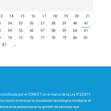
13
14
15
16
17
18
19
20
21
3
34
35
36
37
38
39
40
41
3
54
55
56
57
58
59
60
61
3
74
75
76
77
78
79
80
81
87
→
constituida por el CONICET en el marco de la Ley N°23.877
 misión incentivar la vinculación tecnológica mediante el
abora en la asistencia en la gestión de servicios que