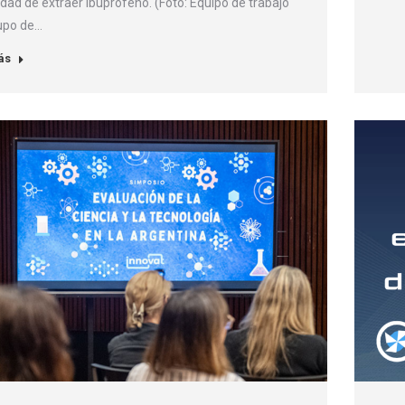
dad de extraer ibuprofeno. (Foto: Equipo de trabajo
upo de…
ás