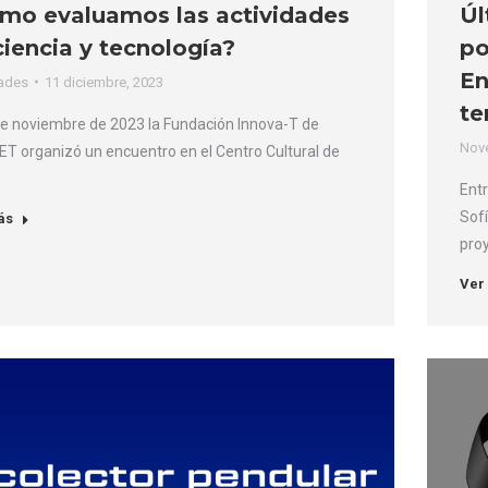
mo evaluamos las actividades
Úl
ciencia y tecnología?
po
En
ades
11 diciembre, 2023
te
de noviembre de 2023 la Fundación Innova-T de
Nov
T organizó un encuentro en el Centro Cultural de
Entr
Sofí
ás
pro
Ver