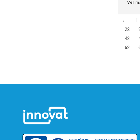
Ver m
←
1
22
42
62