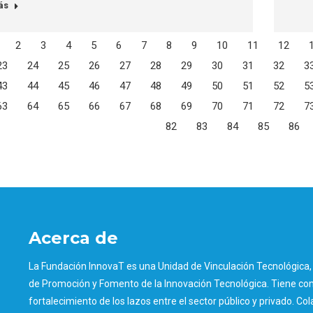
ás
2
3
4
5
6
7
8
9
10
11
12
23
24
25
26
27
28
29
30
31
32
3
43
44
45
46
47
48
49
50
51
52
5
63
64
65
66
67
68
69
70
71
72
7
82
83
84
85
86
Acerca de
La Fundación InnovaT es una Unidad de Vinculación Tecnológica, 
de Promoción y Fomento de la Innovación Tecnológica. Tiene como
fortalecimiento de los lazos entre el sector público y privado. Col