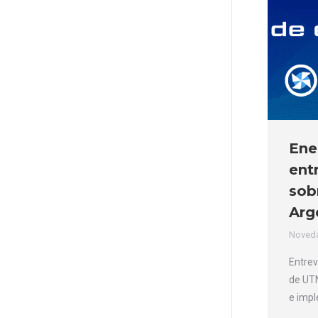
Ene
ent
sob
Arg
Noved
Entrev
de UTN
e imp