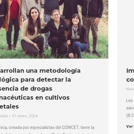
arrollan una metodología
Im
lógica para detectar la
co
sencia de drogas
Nov
macéuticas en cultivos
Les
etales
sanc
(B.C
ades
31 enero, 2024
Ver
nica, creada por especialistas del CONICET, tiene la