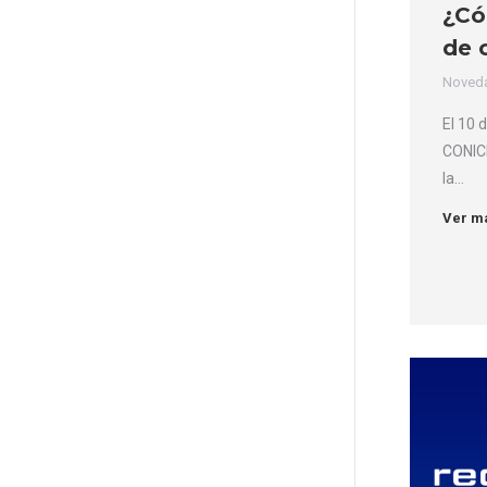
¿Có
de 
Noved
El 10 
CONICE
la…
Ver m