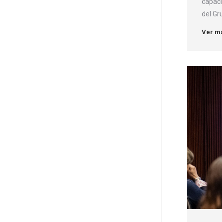
capaci
del Gr
Ver m