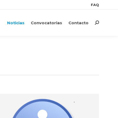
FAQ
FAQ
Noticias
Convocatorias
Contacto
Search:
Noticias
Convocatorias
Contacto
Search: