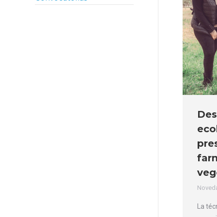
Des
eco
pre
far
veg
Noved
La téc